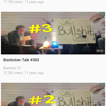
17,183 views
11 years ago
18:32
Bierkisten-Talk #003
Bierkiste.TV
15,290 views
11 years ago