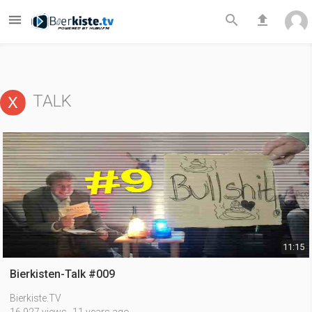



TALK
11:15
Bierkisten-Talk #009
Bierkiste.TV