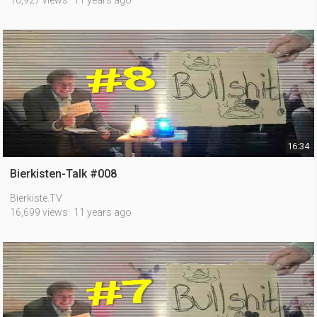
16,927 views
11 years ago
16:34
Bierkisten-Talk #008
Bierkiste.TV
16,699 views
11 years ago