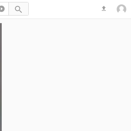


