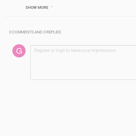
#
samstag
#
croonisch
#
bier
#
bad
#
essen

SHOW MORE
0 COMMENTS AND 0 REPLIES