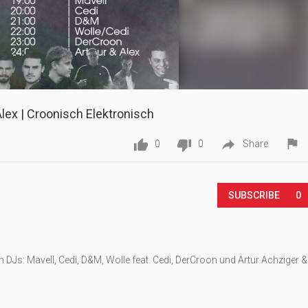
Alex | Croonisch Elektronisch




0
0
Share
SUBSCRIBE
0
Js: Mavell, Cedi, D&M, Wolle feat. Cedi, DerCroon und Artur Achziger &